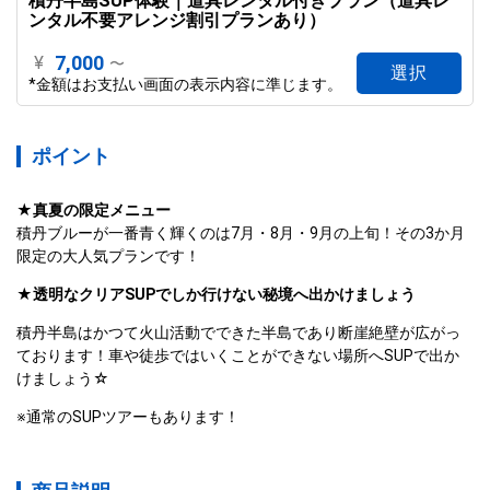
積丹半島SUP体験｜道具レンタル付きプラン（道具レ
ンタル不要アレンジ割引プランあり）
7,000
¥
〜
選択
*金額はお支払い画面の表示内容に準じます。
ポイント
★真夏の限定メニュー
積丹ブルーが一番青く輝くのは7月・8月・9月の上旬！その3か月
限定の大人気プランです！  
★透明なクリアSUPでしか行けない秘境へ出かけましょう
積丹半島はかつて火山活動でできた半島であり断崖絶壁が広がっ
ております！車や徒歩ではいくことができない場所へSUPで出か
けましょう☆
※通常のSUPツアーもあります！