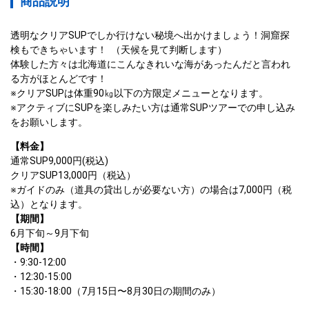
商品説明
透明なクリアSUPでしか行けない秘境へ出かけましょう！洞窟探
検もできちゃいます！  （天候を見て判断します） 

体験した方々は北海道にこんなきれいな海があったんだと言われ
る方がほとんどです！
※クリアSUPは体重90㎏以下の方限定メニューとなります。

※アクティブにSUPを楽しみたい方は通常SUPツアーでの申し込み
をお願いします。  
【料金】  
通常SUP9,000円(税込)
クリアSUP13,000円（税込）

※ガイドのみ（道具の貸出しが必要ない方）の場合は7,000円（税
込）となります。
【期間】  
6月下旬～9月下旬
【時間】  
・9:30-12:00

・12:30-15:00

・15:30-18:00（7月15日〜8月30日の期間のみ）