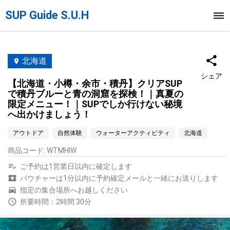
SUP Guide S.U.H
北海道
シェア
【北海道・小樽・余市・積丹】クリアSUP
で積丹ブルーと青の洞窟を探検！｜真夏の
限定メニュー！｜SUPでしか行けない秘境
へ出かけましょう！
アウトドア
自然体験
ウォーターアクティビティ
北海道
商品コード
:
WTMHIW
ご予約は1営業日以内に確定します
バウチャーは1分以内に予約確定メールと一緒にお送りします
指定の集合場所へお越しください
所要時間：2時間 30分